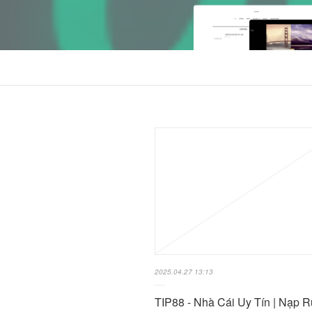
2025.04.27 13:13
TIP88 - Nhà Cái Uy Tín | Nạp R